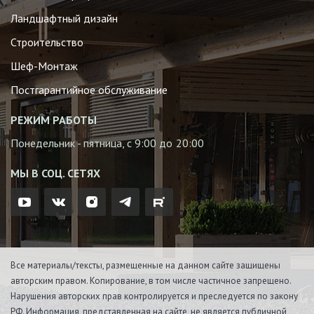
Ландшафтный дизайн
Строительство
Шеф-Монтаж
Постгарантийное обслуживание
РЕЖИМ РАБОТЫ
Понедельник - пятница, с 9:00 до 20:00
МЫ В СОЦ. СЕТЯХ
Все материалы/тексты, размещенные на данном сайте защищены
авторским правом. Копирование, в том числе частичное запрещено.
Нарушения авторских прав контролируется и преследуется по закону
РФ. Информация, представленная на сайте, не является публичной