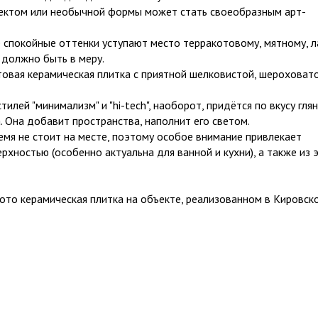
ктом или необычной формы может стать своеобразным арт-
окойные оттенки уступают место терракотовому, мятному, л
 должно быть в меру.
вая керамическая плитка с приятной шелковистой, шероховат
й "минимализм" и "hi-tech", наоборот, придётся по вкусу гля
. Она добавит пространства, наполнит его светом.
мя не стоит на месте, поэтому особое внимание привлекает
рхностью (особенно актуальна для ванной и кухни), а также из 
фото керамическая плитка на объекте, реализованном в Кировск